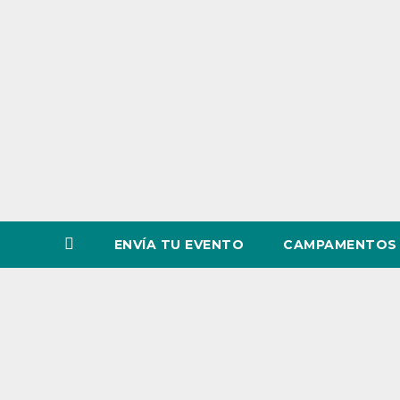
o
v
i
n
c
i
a
ENVÍA TU EVENTO
CAMPAMENTOS 