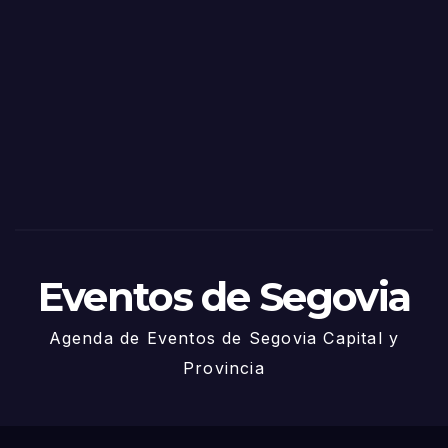
as
de
Sego
via
2025
– 27
de
Juni
o
Eventos de Segovia
Agenda de Eventos de Segovia Capital y
Provincia