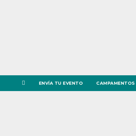
o
v
i
n
c
i
a
ENVÍA TU EVENTO
CAMPAMENTOS 