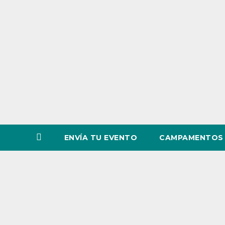
o
v
i
n
c
i
a
ENVÍA TU EVENTO
CAMPAMENTOS 