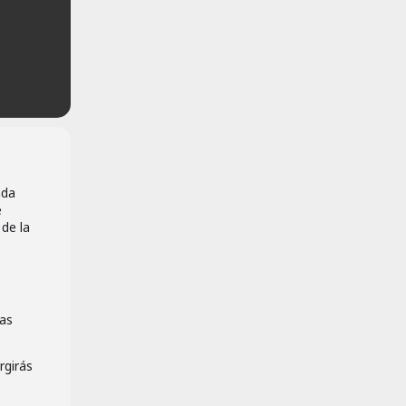
ada
e
 de la
las
rgirás