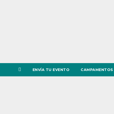
o
v
i
n
c
i
a
ENVÍA TU EVENTO
CAMPAMENTOS 