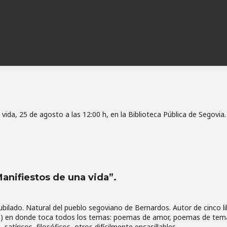
ida, 25 de agosto a las 12:00 h, en la Biblioteca Pública de Segovia.
Manifiestos de una vida”.
ubilado. Natural del pueblo segoviano de Bernardos. Autor de cinco l
ión) en donde toca todos los temas: poemas de amor, poemas de tem
 satíricos, filosóficos, otros difícilmente encasillables…