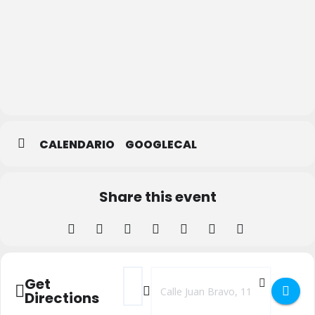
Casa de
la Lectura
–
Biblioteca
Municipal
CALENDARIO
GOOGLECAL
Share this event
Address - Presentación del Libro - El Seat 
Destination Address - Presentación d
Get
Directions