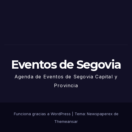
via
2025
– 27
de
Juni
o
Eventos de Segovia
Agenda de Eventos de Segovia Capital y
Provincia
Funciona gracias a WordPress
|
Tema: Newspaperex de
Themeansar