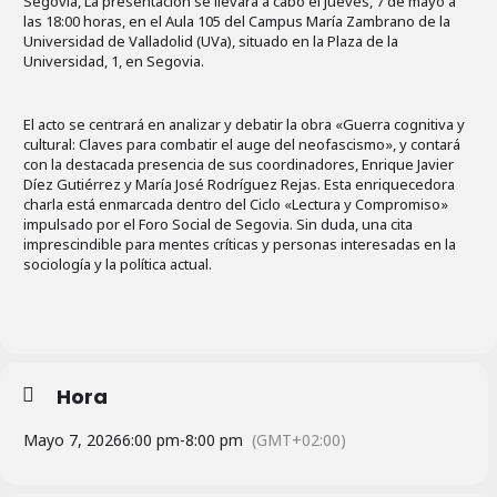
Segovia, La presentación se llevará a cabo el jueves, 7 de mayo a
las 18:00 horas, en el Aula 105 del Campus María Zambrano de la
Universidad de Valladolid (UVa), situado en la Plaza de la
Universidad, 1, en Segovia.
El acto se centrará en analizar y debatir la obra «Guerra cognitiva y
cultural: Claves para combatir el auge del neofascismo», y contará
con la destacada presencia de sus coordinadores, Enrique Javier
Díez Gutiérrez y María José Rodríguez Rejas. Esta enriquecedora
charla está enmarcada dentro del Ciclo «Lectura y Compromiso»
impulsado por el Foro Social de Segovia. Sin duda, una cita
imprescindible para mentes críticas y personas interesadas en la
sociología y la política actual.
Hora
Mayo 7, 2026
6:00 pm
-
8:00 pm
(GMT+02:00)