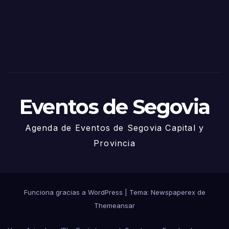
via
2025
– 27
de
Juni
o
Eventos de Segovia
Agenda de Eventos de Segovia Capital y
Provincia
Funciona gracias a WordPress
|
Tema: Newspaperex de
Themeansar