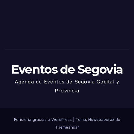
Sego
via
2025
– 27
de
Juni
o
Eventos de Segovia
Agenda de Eventos de Segovia Capital y
Provincia
Funciona gracias a WordPress
|
Tema: Newspaperex de
Themeansar