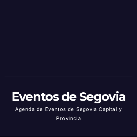
o
Fiest
as
de
Sego
via
2025
– 27
de
Juni
o
Eventos de Segovia
Agenda de Eventos de Segovia Capital y
Provincia