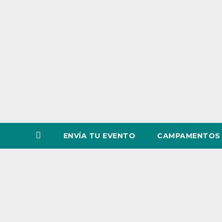
o
v
i
n
c
i
a
ENVÍA TU EVENTO
CAMPAMENTOS 