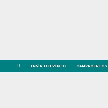
o
v
i
n
c
i
a
ENVÍA TU EVENTO
CAMPAMENTOS 