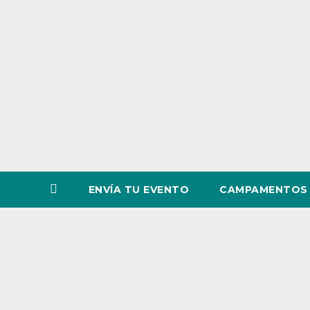
o
v
i
n
c
i
a
ENVÍA TU EVENTO
CAMPAMENTOS 