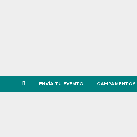
o
v
i
n
c
i
a
ENVÍA TU EVENTO
CAMPAMENTOS 