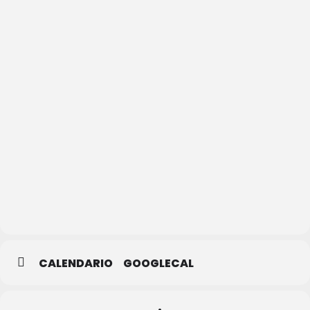
Biblioteca
Pública
de
Segovia
CALENDARIO
GOOGLECAL