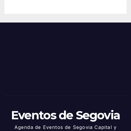
– 28
n
de
Feria
Juni
s y
o
Fiest
as
de
Sego
via
2025
– 27
de
Juni
o
Eventos de Segovia
Agenda de Eventos de Segovia Capital y