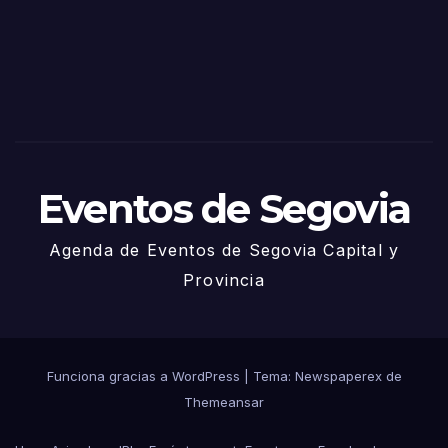
via
2025
– 27
de
Juni
o
Eventos de Segovia
Agenda de Eventos de Segovia Capital y
Provincia
Funciona gracias a WordPress
|
Tema: Newspaperex de
Themeansar