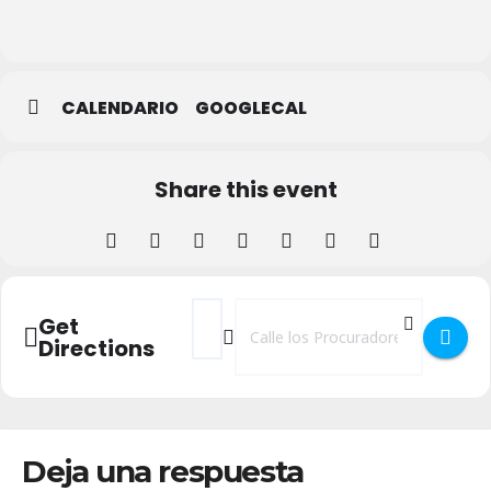
de
Segovia
CALENDARIO
GOOGLECAL
Share this event
Address - Recicontado con David Hernánde
Destination Address - Recicontado 
Get
Directions
Deja una respuesta