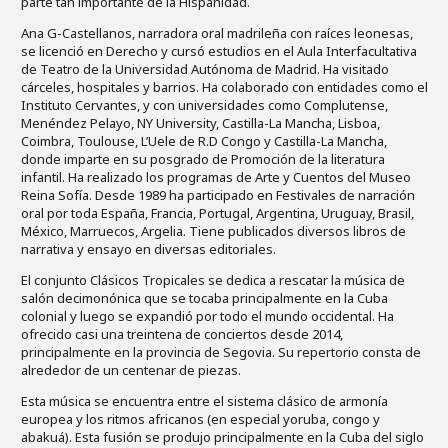
parte tan importante de la Hispanidad.
Ana G-Castellanos, narradora oral madrileña con raíces leonesas,
se licenció en Derecho y cursó estudios en el Aula Interfacultativa
de Teatro de la Universidad Autónoma de Madrid. Ha visitado
cárceles, hospitales y barrios. Ha colaborado con entidades como el
Instituto Cervantes, y con universidades como Complutense,
Menéndez Pelayo, NY University, Castilla-La Mancha, Lisboa,
Coimbra, Toulouse, L’Uele de R.D Congo y Castilla-La Mancha,
donde imparte en su posgrado de Promoción de la literatura
infantil. Ha realizado los programas de Arte y Cuentos del Museo
Reina Sofía. Desde 1989 ha participado en Festivales de narración
oral por toda España, Francia, Portugal, Argentina, Uruguay, Brasil,
México, Marruecos, Argelia. Tiene publicados diversos libros de
narrativa y ensayo en diversas editoriales.
El conjunto Clásicos Tropicales se dedica a rescatar la música de
salón decimonónica que se tocaba principalmente en la Cuba
colonial y luego se expandió por todo el mundo occidental. Ha
ofrecido casi una treintena de conciertos desde 2014,
principalmente en la provincia de Segovia. Su repertorio consta de
alrededor de un centenar de piezas.
Esta música se encuentra entre el sistema clásico de armonía
europea y los ritmos africanos (en especial yoruba, congo y
abakuá). Esta fusión se produjo principalmente en la Cuba del siglo