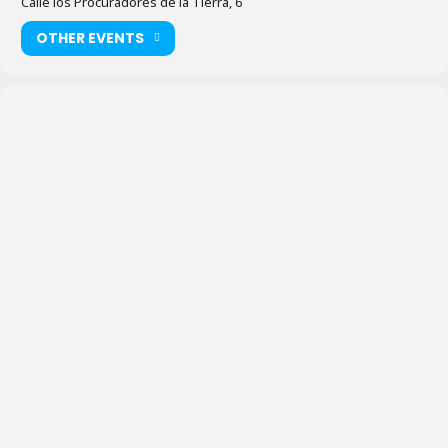
Calle los Procuradores de la Tierra, 6
OTHER EVENTS
Biblioteca
Pública
de