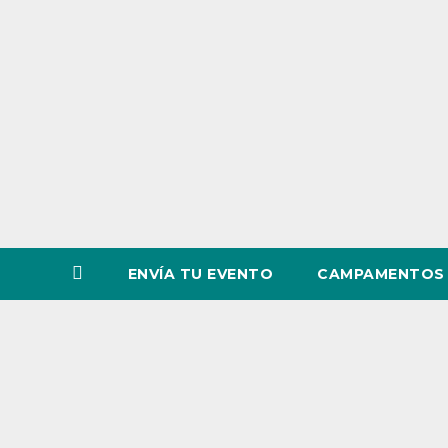
o
v
i
n
c
i
a
ENVÍA TU EVENTO
CAMPAMENTOS 