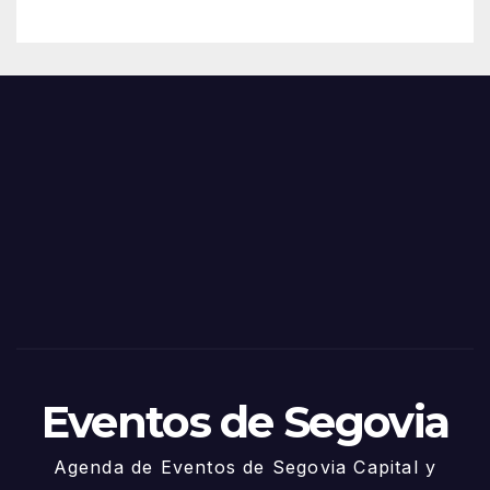
– 28
n
de
Feria
Juni
s y
o
Fiest
as
de
Sego
via
2025
– 27
de
Juni
o
Eventos de Segovia
Agenda de Eventos de Segovia Capital y