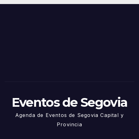
Juni
s y
o
Fiest
as
de
Sego
via
2025
– 27
de
Juni
o
Eventos de Segovia
Agenda de Eventos de Segovia Capital y
Provincia