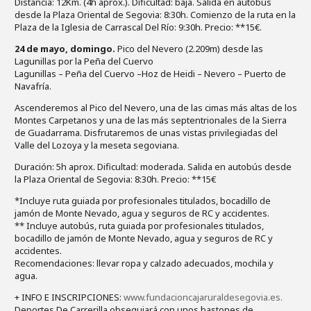
Distancia: 12Km. (4h aprox.). Dificultad: baja. Salida en autobús
desde la Plaza Oriental de Segovia: 8:30h. Comienzo de la ruta en la
Plaza de la Iglesia de Carrascal Del Río: 9:30h. Precio: **15€.
24 de mayo, domingo.
Pico del Nevero (2.209m) desde las
Lagunillas por la Peña del Cuervo
Lagunillas – Peña del Cuervo –Hoz de Heidi – Nevero – Puerto de
Navafría.
Ascenderemos al Pico del Nevero, una de las cimas más altas de los
Montes Carpetanos y una de las más septentrionales de la Sierra
de Guadarrama. Disfrutaremos de unas vistas privilegiadas del
Valle del Lozoya y la meseta segoviana.
Duración: 5h aprox. Dificultad: moderada. Salida en autobús desde
la Plaza Oriental de Segovia: 8:30h. Precio: **15€
*Incluye ruta guiada por profesionales titulados, bocadillo de
jamón de Monte Nevado, agua y seguros de RC y accidentes.
** Incluye autobús, ruta guiada por profesionales titulados,
bocadillo de jamón de Monte Nevado, agua y seguros de RC y
accidentes.
Recomendaciones: llevar ropa y calzado adecuados, mochila y
agua.
+ INFO E INSCRIPCIONES:
www.fundacioncajaruraldesegovia.es.
Deportes De Carrerilla obsequiará con unos bastones de