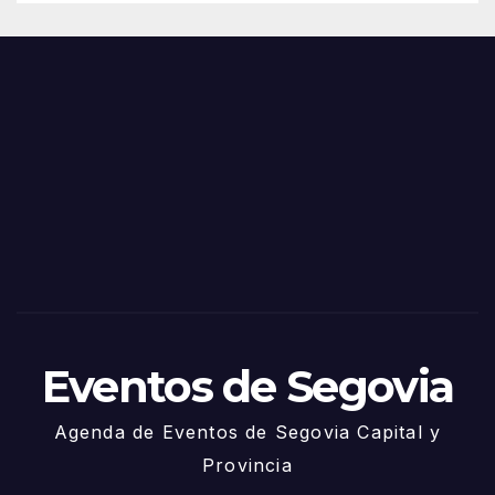
de
Feria
Juni
s y
o
Fiest
as
de
Sego
via
2025
– 27
de
Juni
o
Eventos de Segovia
Agenda de Eventos de Segovia Capital y
Provincia