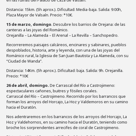
en las ruinas del Palacio de Caza de Valsaín.
Distancia: 15km. (5h aprox.). Dificultad: Media-baja. Salida: 9:00h,
Plaza Mayor de Valsaín. Precio: *10€.
15 de marzo, domingo
. Descubre los barrios de Orejana: de las
canteras a las joyas del Románico.
Orejanilla – La Alameda – El Arenal – La Revilla – Sanchopedro.
Recorreremos paisajes calcáreos, encinares y sabinares, pueblos
despoblados, historia, arte y leyenda, con una de las joyas del
Románico rural, la Iglesia de San Juan Bautista y La Alameda, con su
“Ciudad de Wanda”.
Distancia: 14Km. (5h aprox.). Dificultad: baja. Salida: 9h. Orejanilla.
Precio: *10€
26 de abril, domingo.
De Carrascal del Río a Castrojimeno:
espectaculares cañones, buitres y fósiles corales.
Carrascal del Río – Castrojimeno. Recorrido por los barrancos que
forman los arroyos del Horcajo, La Hoz y Valdemoros en su camino
hacia el Duratón.
Nos adentraremos en los barrancos de los arroyos del Horcajo, La
Hoz y Valdehornos, en su camino hacia el Duratón, teniendo como
broche los sorprendentes arrecifes de coral de Castrojimeno.