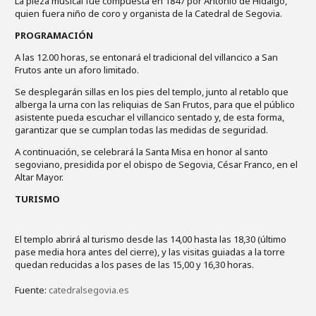
La pieza musical fue compuesta en 1847 por Antonio de Hidalgo,
quien fuera niño de coro y organista de la Catedral de Segovia.
PROGRAMACIÓN
A las 12.00 horas, se entonará el tradicional del villancico a San
Frutos ante un aforo limitado.
Se desplegarán sillas en los pies del templo, junto al retablo que
alberga la urna con las reliquias de San Frutos, para que el público
asistente pueda escuchar el villancico sentado y, de esta forma,
garantizar que se cumplan todas las medidas de seguridad.
A continuación, se celebrará la Santa Misa en honor al santo
segoviano, presidida por el obispo de Segovia, César Franco, en el
Altar Mayor.
TURISMO
El templo abrirá al turismo desde las 14,00 hasta las 18,30 (último
pase media hora antes del cierre), y las visitas guiadas a la torre
quedan reducidas a los pases de las 15,00 y 16,30 horas.
Fuente:
catedralsegovia.es