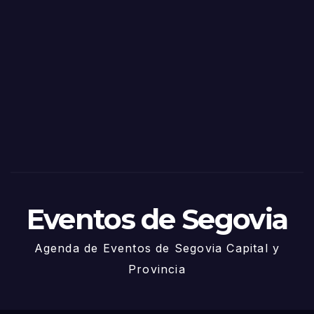
o
Fiest
as
de
Sego
via
2025
– 27
de
Juni
o
Eventos de Segovia
Agenda de Eventos de Segovia Capital y
Provincia