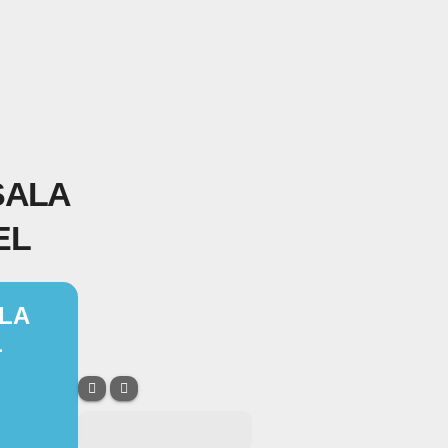
SALA
EL
LA
L