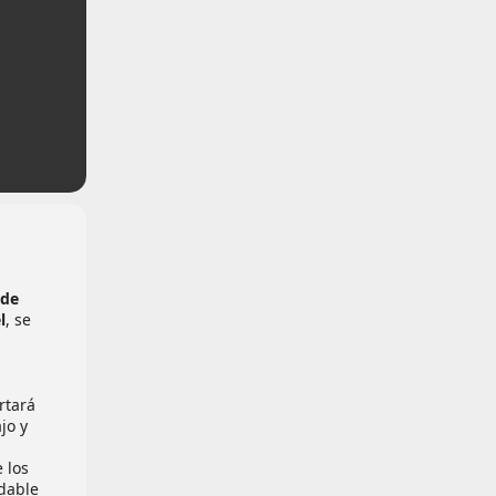
 de
l
, se
rtará
jo y
 los
idable