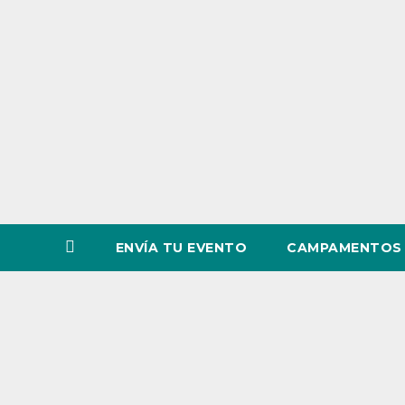
o
v
i
n
c
i
a
ENVÍA TU EVENTO
CAMPAMENTOS 