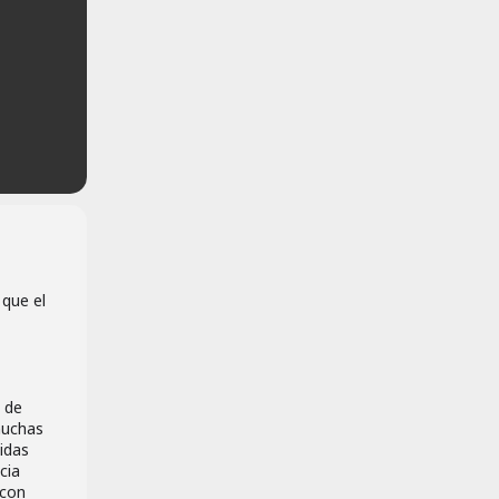
 que el
s de
muchas
idas
cia
 con