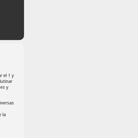
 el 1 y
lutinar
des y
iversas
 la