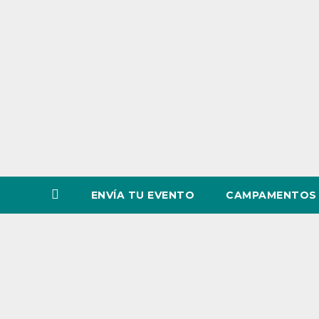
o
v
i
n
c
i
a
ENVÍA TU EVENTO
CAMPAMENTOS 