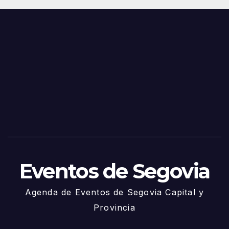
Juni
s y
o
Fiest
as
de
Sego
via
2025
– 27
de
Juni
o
Eventos de Segovia
Agenda de Eventos de Segovia Capital y
Provincia