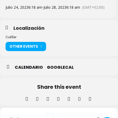
Julio 24, 2023
6:18 am
-
Julio 28, 2023
6:18 am
(GMT+02:00)
Localización
Cuéllar
OTHER EVENTS
CALENDARIO
GOOGLECAL
Share this event
Address - Semana Cultural - Atrio de El Sal
Destination Address - Semana Cultura