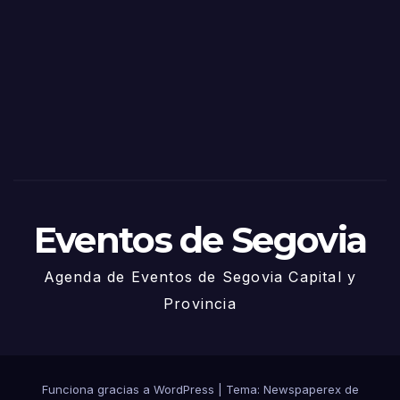
de
Sego
via
2025
– 27
de
Juni
o
Eventos de Segovia
Agenda de Eventos de Segovia Capital y
Provincia
Funciona gracias a WordPress
|
Tema: Newspaperex de