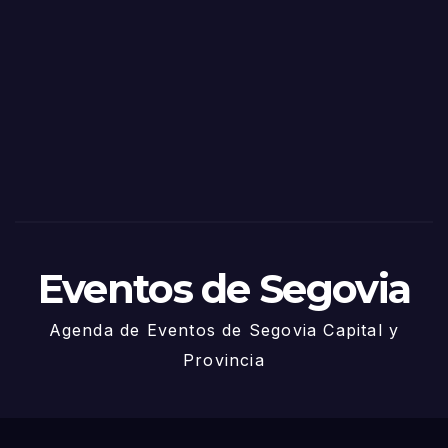
as
de
Sego
via
2025
– 27
de
Juni
o
Eventos de Segovia
Agenda de Eventos de Segovia Capital y
Provincia