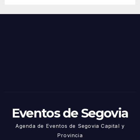
de
Feria
Juni
s y
o
Fiest
as
de
Sego
via
2025
– 27
de
Juni
o
Eventos de Segovia
Agenda de Eventos de Segovia Capital y
Provincia