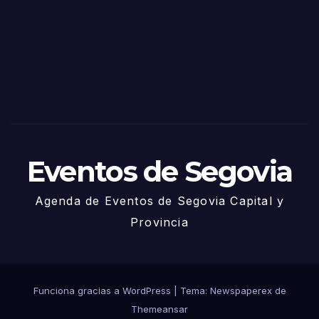
Sego
via
2025
– 27
de
Juni
o
Eventos de Segovia
Agenda de Eventos de Segovia Capital y
Provincia
Funciona gracias a WordPress
|
Tema: Newspaperex de
Themeansar