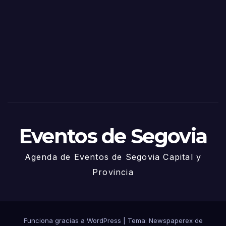
de
Sego
via
2025
– 27
de
Juni
o
Eventos de Segovia
Agenda de Eventos de Segovia Capital y
Provincia
Funciona gracias a WordPress
|
Tema: Newspaperex de