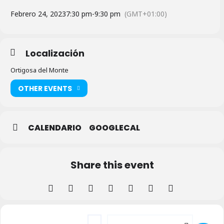
Febrero 24, 2023
7:30 pm
-
9:30 pm
(GMT+01:00)
Localización
Ortigosa del Monte
OTHER EVENTS
CALENDARIO
GOOGLECAL
Share this event
Address - Sin Piedad en Ortigosa del Mont
Destination Address - Sin Piedad en