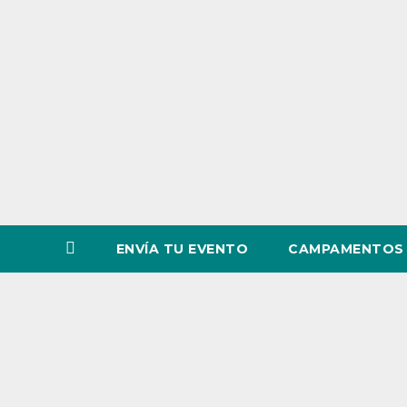
o
v
i
n
c
i
a
ENVÍA TU EVENTO
CAMPAMENTOS 