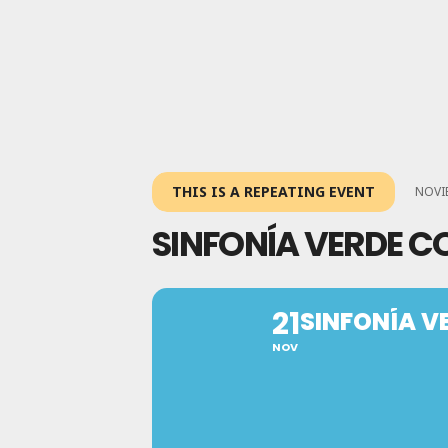
THIS IS A REPEATING EVENT
NOVIE
SINFONÍA VERDE C
21
SINFONÍA V
NOV