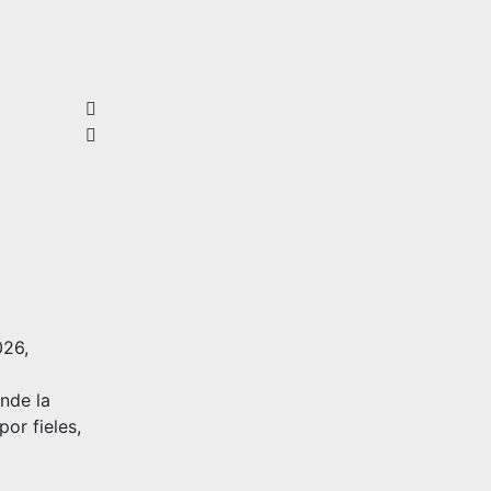
026,
onde la
or fieles,