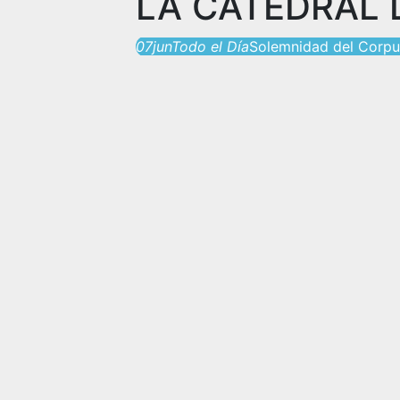
LA CATEDRAL 
07
jun
Todo el Día
Solemnidad del Corpus