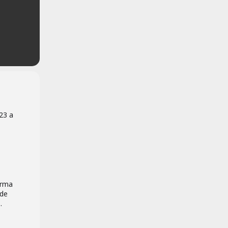
23 a
orma
 de
.