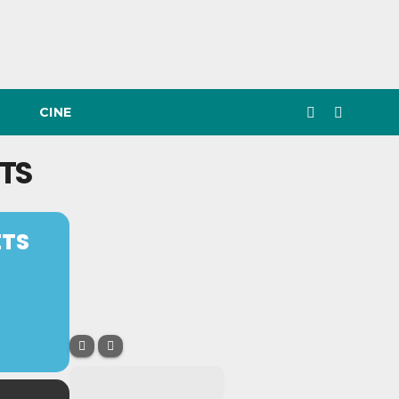
CINE
TS
ETS