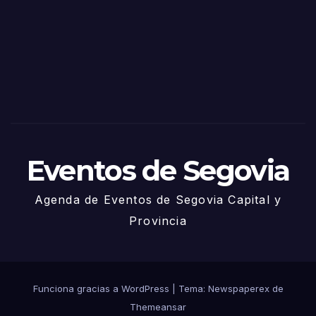
Sego
via
2025
– 27
de
Juni
o
Eventos de Segovia
Agenda de Eventos de Segovia Capital y
Provincia
Funciona gracias a WordPress
|
Tema: Newspaperex de
Themeansar