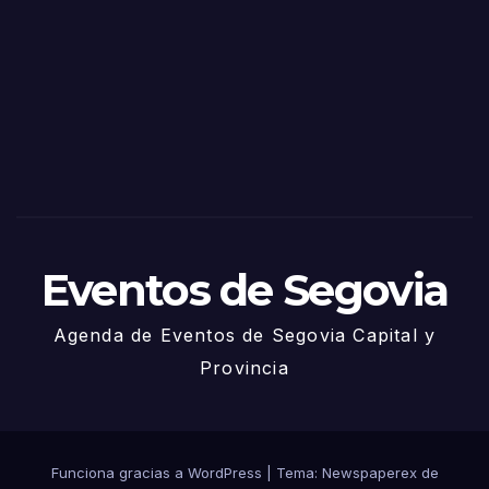
de
Sego
via
2025
– 27
de
Juni
o
Eventos de Segovia
Agenda de Eventos de Segovia Capital y
Provincia
Funciona gracias a WordPress
|
Tema: Newspaperex de