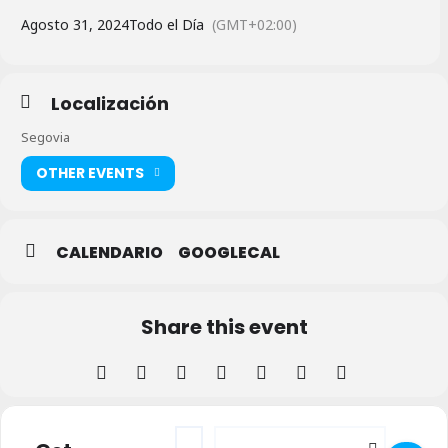
Agosto 31, 2024
Todo el Día
(GMT+02:00)
Localización
Segovia
OTHER EVENTS
CALENDARIO
GOOGLECAL
Share this event
Address - Taller de Canto gregoriano []
Destination Address - Taller de Can