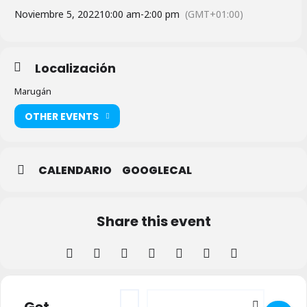
Noviembre 5, 2022
10:00 am
-
2:00 pm
(GMT+01:00)
Localización
Marugán
OTHER EVENTS
CALENDARIO
GOOGLECAL
Share this event
Address - Taller de Cosmética Natural en
Destination Address - Taller de Co
Get