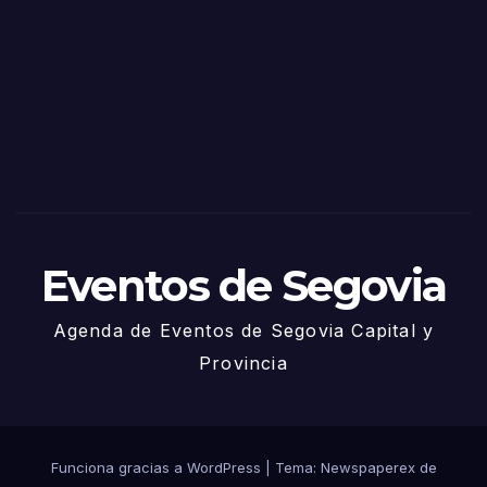
de
Sego
via
2025
– 27
de
Juni
o
Eventos de Segovia
Agenda de Eventos de Segovia Capital y
Provincia
Funciona gracias a WordPress
|
Tema: Newspaperex de