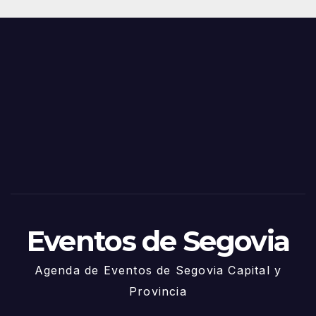
Juni
s y
o
Fiest
as
de
Sego
via
2025
– 27
de
Juni
o
Eventos de Segovia
Agenda de Eventos de Segovia Capital y
Provincia