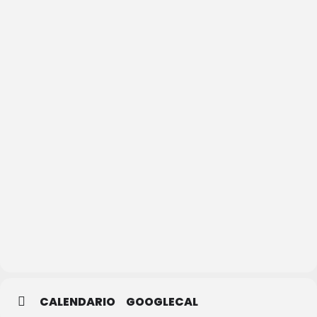
Casa
Joven
de
Segovia
CALENDARIO
GOOGLECAL