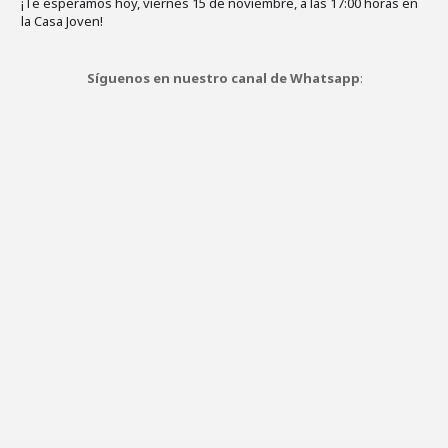
¡Te esperamos hoy, viernes 15 de noviembre, a las 17:00 horas en
la Casa Joven!
Síguenos en nuestro canal de Whatsapp
: