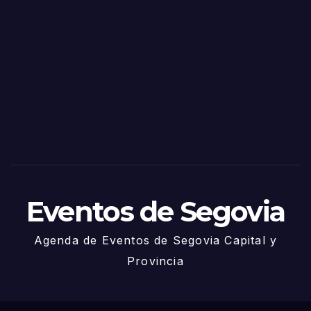
o
Fiest
as
de
Sego
via
2025
– 27
de
Juni
o
Eventos de Segovia
Agenda de Eventos de Segovia Capital y
Provincia