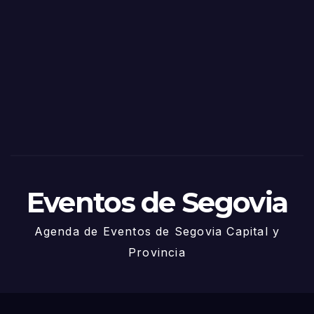
as
de
Sego
via
2025
– 27
de
Juni
o
Eventos de Segovia
Agenda de Eventos de Segovia Capital y
Provincia