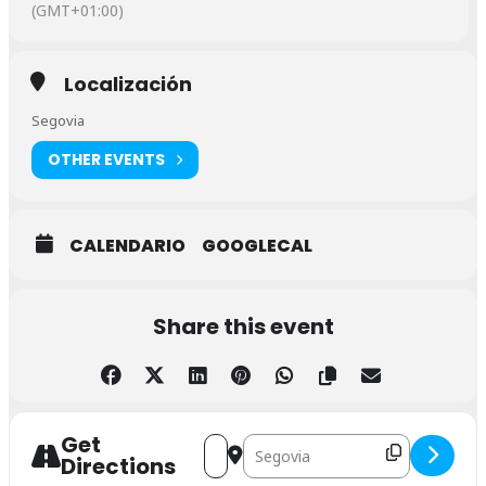
(GMT+01:00)
Localización
Segovia
OTHER EVENTS
CALENDARIO
GOOGLECAL
Share this event
Get
Address - Talleres Marketing y Competen
Destination Address - Talleres Mar
Directions