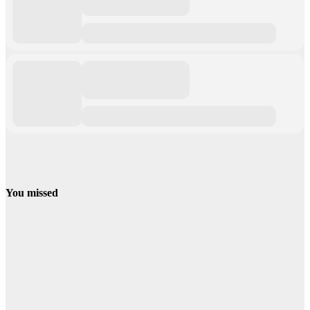
You missed
Campamentos
Verano
Campamentos
de Verano en
Segovia y
Provincia
2026