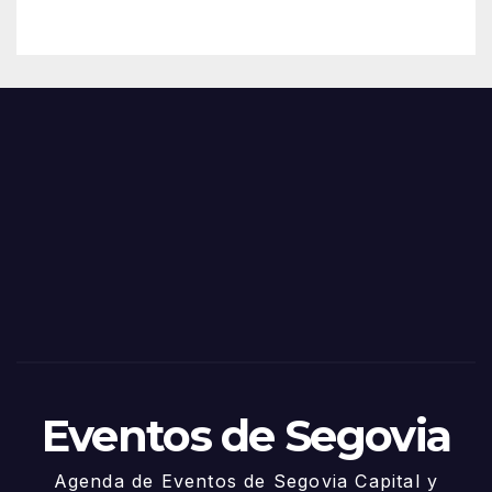
– 28
n
de
Feria
Juni
s y
o
Fiest
as
de
Sego
via
2025
– 27
de
Juni
o
Eventos de Segovia
Agenda de Eventos de Segovia Capital y