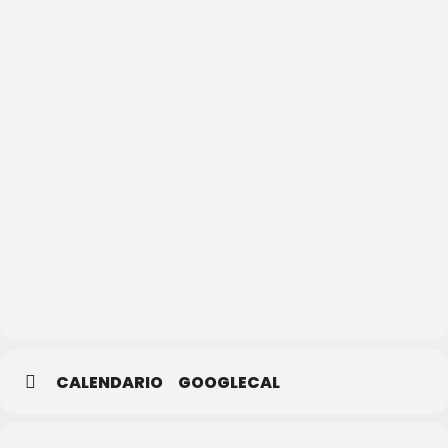
Casa
Joven
de
Segovia
CALENDARIO
GOOGLECAL