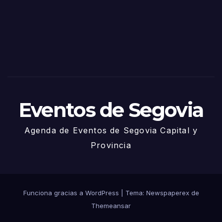
via
2025
– 27
de
Juni
o
Eventos de Segovia
Agenda de Eventos de Segovia Capital y
Provincia
Funciona gracias a WordPress
|
Tema: Newspaperex de
Themeansar