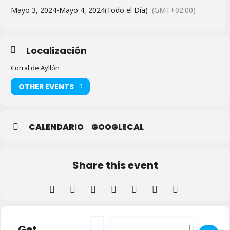
Mayo 3, 2024
-
Mayo 4, 2024
(Todo el Día)
(GMT+02:00)
Localización
Corral de Ayllón
OTHER EVENTS
CALENDARIO
GOOGLECAL
Share this event
Address - Teatro en Corral de Ayllón []
Destination Address - Teatro en Corr
Get