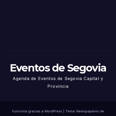
de
Sego
via
2025
– 27
de
Juni
o
Eventos de Segovia
Agenda de Eventos de Segovia Capital y
Provincia
Funciona gracias a WordPress
|
Tema: Newspaperex de