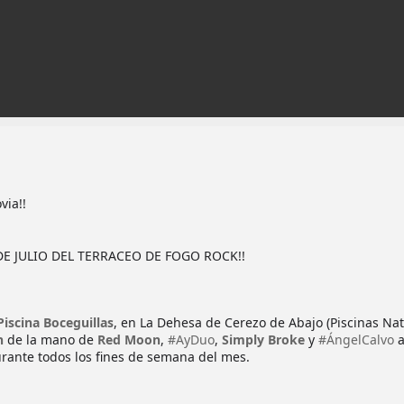
via!!
E JULIO DEL TERRACEO DE FOGO ROCK!!
Piscina Boceguillas
, en La Dehesa de Cerezo de Abajo (Piscinas Nat
n
de la mano de
Red Moon
,
#AyDuo
,
Simply Broke
y
#ÁngelCalvo
a
urante todos los fines de semana del mes.