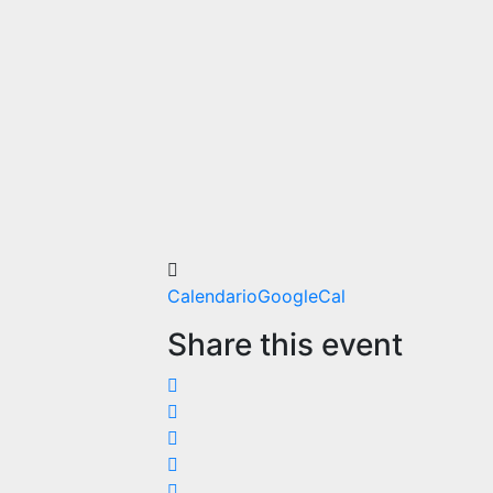
Valladolid, 8,
40196 La
Lastrilla,
Segovia
OCTAVO
ARTE
CERVECERA
Calendario
GoogleCal
Share this event