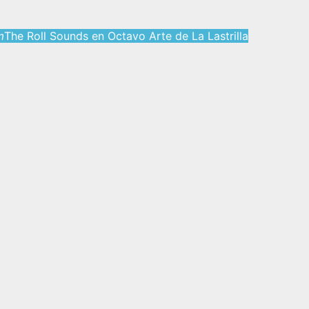
m
The Roll Sounds en Octavo Arte de La Lastrilla