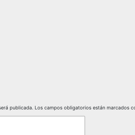
te de La Lastrilla []
en Octavo Arte de La Lastrilla []
será publicada.
Los campos obligatorios están marcados 