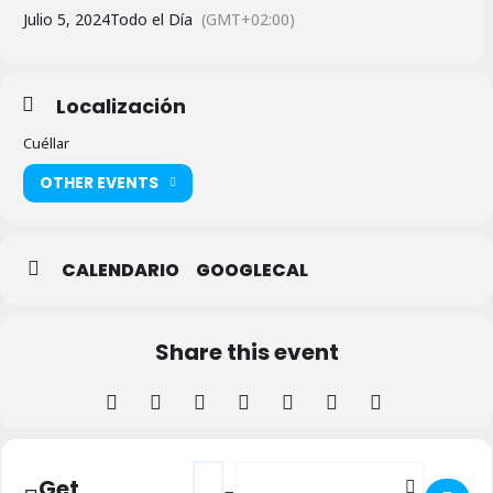
Julio 5, 2024
Todo el Día
(GMT+02:00)
Localización
Cuéllar
OTHER EVENTS
CALENDARIO
GOOGLECAL
Share this event
Address - Torneo 3x3 de Baloncesto en Cué
Destination Address - Torneo 3x3 de
Get