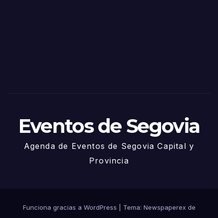
de
Sego
via
2025
– 27
de
Juni
o
Eventos de Segovia
Agenda de Eventos de Segovia Capital y
Provincia
Funciona gracias a WordPress
|
Tema: Newspaperex de