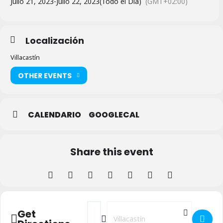
Julio 21, 2023
-
Julio 22, 2023
(Todo el Día)
(GMT+02:00)
Localización
Villacastín
OTHER EVENTS
CALENDARIO
GOOGLECAL
Share this event
Address - Torneo de Frontón en Villacastín
Destination Address - Torneo de Fron
Get