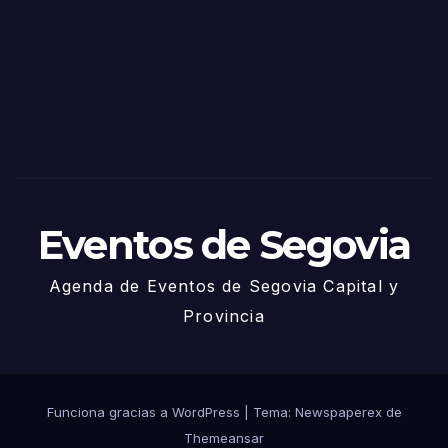
Sego
via
2025
– 27
de
Juni
o
Eventos de Segovia
Agenda de Eventos de Segovia Capital y
Provincia
Funciona gracias a WordPress
|
Tema: Newspaperex de
Themeansar