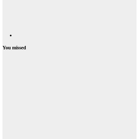
You missed
Campamentos
Verano
Campamentos
de Verano en
Segovia y
Provincia
2026
Fiestas de
Segovia
Programación
Ferias y